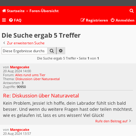
Startseite
Foren-Übersicht
FAQ
Registrieren
Anmelden
c
Die Suche ergab 5 Treffer
Zur erweiterten Suche
SUCHE
ERWEITERTE SUCHE
Die Suche ergab 5 Treffer • Seite
1
von
1
von
Mangocake
20 Aug 2024 14:00
Forum:
Alles rund ums Tier
Thema:
Diskussion über Naturavetal
Antworten:
3
Zugriffe:
90950
Re: Diskussion über Naturavetal
Kein Problem, Jessie! Ich hoffe, dein Labrador fühlt sich bald
besser. Und wenn du weitere Fragen hast oder teilen möchtest,
wie es gelaufen ist, lass es uns wissen! Viel Glück!
Rufe den Beitrag auf
von
Mangocake
20 Aug 2024 13:57