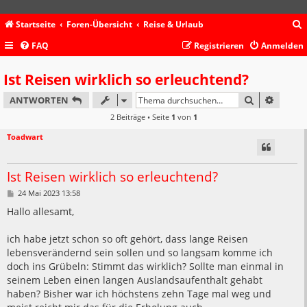
Startseite
Foren-Übersicht
Reise & Urlaub
FAQ
Registrieren
Anmelden
c
Ist Reisen wirklich so erleuchtend?
SUCHE
ERWEIT
ANTWORTEN
2 Beiträge • Seite
1
von
1
Toadwart
Ist Reisen wirklich so erleuchtend?
B
24 Mai 2023 13:58
e
i
Hallo allesamt,
t
r
a
ich habe jetzt schon so oft gehört, dass lange Reisen
g
lebensverändernd sein sollen und so langsam komme ich
doch ins Grübeln: Stimmt das wirklich? Sollte man einmal in
seinem Leben einen langen Auslandsaufenthalt gehabt
haben? Bisher war ich höchstens zehn Tage mal weg und