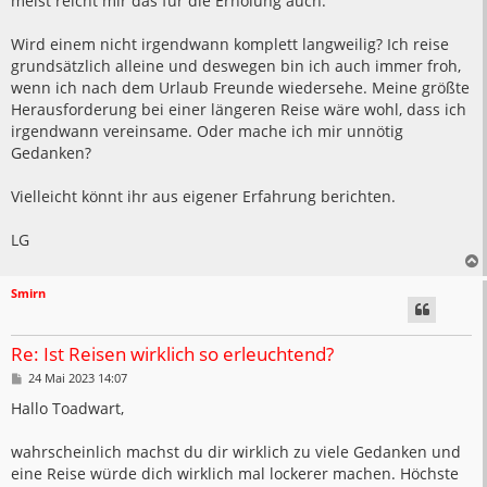
meist reicht mir das für die Erholung auch.
Wird einem nicht irgendwann komplett langweilig? Ich reise
grundsätzlich alleine und deswegen bin ich auch immer froh,
wenn ich nach dem Urlaub Freunde wiedersehe. Meine größte
Herausforderung bei einer längeren Reise wäre wohl, dass ich
irgendwann vereinsame. Oder mache ich mir unnötig
Gedanken?
Vielleicht könnt ihr aus eigener Erfahrung berichten.
LG
Smirn
Re: Ist Reisen wirklich so erleuchtend?
B
24 Mai 2023 14:07
e
i
Hallo Toadwart,
t
r
a
wahrscheinlich machst du dir wirklich zu viele Gedanken und
g
eine Reise würde dich wirklich mal lockerer machen. Höchste