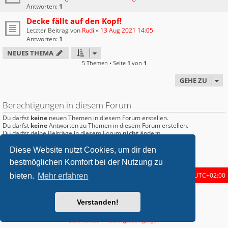
Antworten:
1
Decke fällt auf den Kopf!
Letzter Beitrag von
Rudi
«
13 Aug 2021 14:05
Antworten:
1
NEUES THEMA
5 Themen • Seite
1
von
1
GEHE ZU
Berechtigungen in diesem Forum
Du darfst
keine
neuen Themen in diesem Forum erstellen.
Du darfst
keine
Antworten zu Themen in diesem Forum erstellen.
Du darfst deine Beiträge in diesem Forum
nicht
ändern.
Du darfst deine Beiträge in diesem Forum
nicht
löschen.
Du darfst
keine
Dateianhänge in diesem Forum erstellen.
Diese Website nutzt Cookies, um dir den
bestmöglichen Komfort bei der Nutzung zu
Startseite
Foren-Übersicht
Alle Zeiten sind
UTC+02:00
bieten.
Mehr erfahren
metrolike style by
Eric Seguin
Updated for phpBB3.2 by
Ian Bradley
Verstanden!
Powered by
phpBB
® Forum Software © phpBB Limited
Deutsche Übersetzung durch
phpBB.de
Datenschutz
|
Nutzungsbedingungen