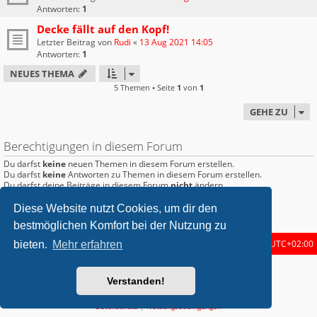
Antworten:
1
Decke fällt auf den Kopf!
Letzter Beitrag von
Rudi
«
13 Aug 2021 14:05
Antworten:
1
NEUES THEMA
5 Themen • Seite
1
von
1
GEHE ZU
Berechtigungen in diesem Forum
Du darfst
keine
neuen Themen in diesem Forum erstellen.
Du darfst
keine
Antworten zu Themen in diesem Forum erstellen.
Du darfst deine Beiträge in diesem Forum
nicht
ändern.
Du darfst deine Beiträge in diesem Forum
nicht
löschen.
Du darfst
keine
Dateianhänge in diesem Forum erstellen.
Diese Website nutzt Cookies, um dir den
bestmöglichen Komfort bei der Nutzung zu
Startseite
Foren-Übersicht
Alle Zeiten sind
UTC+02:00
bieten.
Mehr erfahren
metrolike style by
Eric Seguin
Updated for phpBB3.2 by
Ian Bradley
Verstanden!
Powered by
phpBB
® Forum Software © phpBB Limited
Deutsche Übersetzung durch
phpBB.de
Datenschutz
|
Nutzungsbedingungen