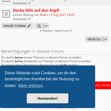
Antworten:
1
Decke fällt auf den Kopf!
Letzter Beitrag von
Rudi
«
13 Aug 2021 14:05
Antworten:
1
NEUES THEMA
5 Themen • Seite
1
von
1
GEHE ZU
Berechtigungen in diesem Forum
Du darfst
keine
neuen Themen in diesem Forum erstellen.
Du darfst
keine
Antworten zu Themen in diesem Forum erstellen.
Du darfst deine Beiträge in diesem Forum
nicht
ändern.
Du darfst deine Beiträge in diesem Forum
nicht
löschen.
Du darfst
keine
Dateianhänge in diesem Forum erstellen.
Diese Website nutzt Cookies, um dir den
bestmöglichen Komfort bei der Nutzung zu
Startseite
Foren-Übersicht
Alle Zeiten sind
UTC+02:00
bieten.
Mehr erfahren
metrolike style by
Eric Seguin
Updated for phpBB3.2 by
Ian Bradley
Verstanden!
Powered by
phpBB
® Forum Software © phpBB Limited
Deutsche Übersetzung durch
phpBB.de
Datenschutz
|
Nutzungsbedingungen