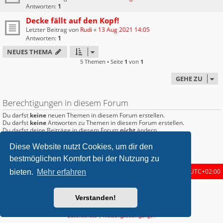
Antworten:
1
Decke fällt auf den Kopf!
Letzter Beitrag von
Rudi
«
13 Aug 2021 14:05
Antworten:
1
NEUES THEMA
5 Themen • Seite
1
von
1
GEHE ZU
Berechtigungen in diesem Forum
Du darfst
keine
neuen Themen in diesem Forum erstellen.
Du darfst
keine
Antworten zu Themen in diesem Forum erstellen.
Du darfst deine Beiträge in diesem Forum
nicht
ändern.
Du darfst deine Beiträge in diesem Forum
nicht
löschen.
Du darfst
keine
Dateianhänge in diesem Forum erstellen.
Diese Website nutzt Cookies, um dir den
bestmöglichen Komfort bei der Nutzung zu
Startseite
Foren-Übersicht
Alle Zeiten sind
UTC+02:00
bieten.
Mehr erfahren
metrolike style by
Eric Seguin
Updated for phpBB3.2 by
Ian Bradley
Verstanden!
Powered by
phpBB
® Forum Software © phpBB Limited
Deutsche Übersetzung durch
phpBB.de
Datenschutz
|
Nutzungsbedingungen