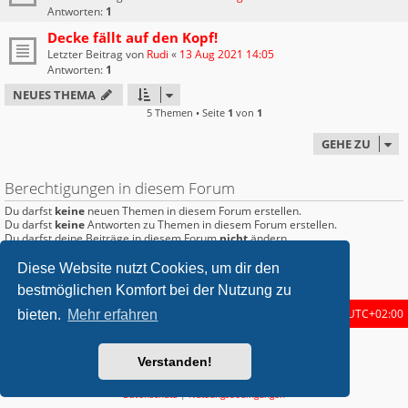
Antworten:
1
Decke fällt auf den Kopf!
Letzter Beitrag von
Rudi
«
13 Aug 2021 14:05
Antworten:
1
NEUES THEMA
5 Themen • Seite
1
von
1
GEHE ZU
Berechtigungen in diesem Forum
Du darfst
keine
neuen Themen in diesem Forum erstellen.
Du darfst
keine
Antworten zu Themen in diesem Forum erstellen.
Du darfst deine Beiträge in diesem Forum
nicht
ändern.
Du darfst deine Beiträge in diesem Forum
nicht
löschen.
Du darfst
keine
Dateianhänge in diesem Forum erstellen.
Diese Website nutzt Cookies, um dir den
bestmöglichen Komfort bei der Nutzung zu
Startseite
Foren-Übersicht
Alle Zeiten sind
UTC+02:00
bieten.
Mehr erfahren
metrolike style by
Eric Seguin
Updated for phpBB3.2 by
Ian Bradley
Verstanden!
Powered by
phpBB
® Forum Software © phpBB Limited
Deutsche Übersetzung durch
phpBB.de
Datenschutz
|
Nutzungsbedingungen