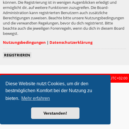
können. Die Registrierung ist in wenigen Augenblicken erledigt und
ermöglicht dir, auf weitere Funktionen zuzugreifen. Die Board-
Administration kann registrierten Benutzern auch zusätzliche
Berechtigungen zuweisen. Beachte bitte unsere Nutzungsbedingungen
und die verwandten Regelungen, bevor du dich registrierst. Bitte
beachte auch die jeweiligen Forenregeln, wenn du dich in diesem Board
bewegst.
Nutzungsbedingungen
|
Datenschutzerklärung
REGISTRIEREN
Startseite
Foren-Übersicht
Alle Zeiten sind
UTC+02:00
Diese Website nutzt Cookies, um dir den
metrolike style by
Eric Seguin
Updated for phpBB3.2 by
Ian Bradley
bestmöglichen Komfort bei der Nutzung zu
Powered by
phpBB
® Forum Software © phpBB Limited
bieten.
Mehr erfahren
Deutsche Übersetzung durch
phpBB.de
Datenschutz
|
Nutzungsbedingungen
Verstanden!