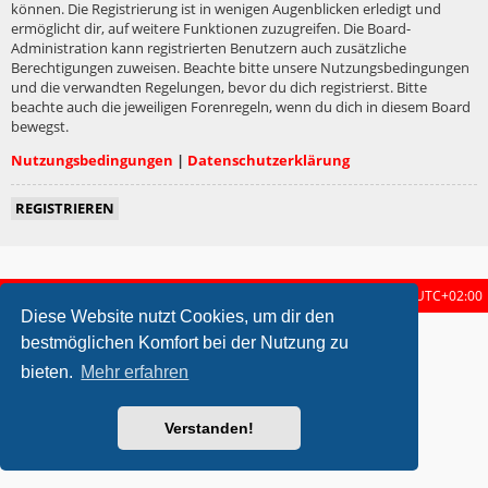
können. Die Registrierung ist in wenigen Augenblicken erledigt und
ermöglicht dir, auf weitere Funktionen zuzugreifen. Die Board-
Administration kann registrierten Benutzern auch zusätzliche
Berechtigungen zuweisen. Beachte bitte unsere Nutzungsbedingungen
und die verwandten Regelungen, bevor du dich registrierst. Bitte
beachte auch die jeweiligen Forenregeln, wenn du dich in diesem Board
bewegst.
Nutzungsbedingungen
|
Datenschutzerklärung
REGISTRIEREN
Startseite
Foren-Übersicht
Alle Zeiten sind
UTC+02:00
Diese Website nutzt Cookies, um dir den
metrolike style by
Eric Seguin
Updated for phpBB3.2 by
Ian Bradley
bestmöglichen Komfort bei der Nutzung zu
Powered by
phpBB
® Forum Software © phpBB Limited
bieten.
Mehr erfahren
Deutsche Übersetzung durch
phpBB.de
Datenschutz
|
Nutzungsbedingungen
Verstanden!