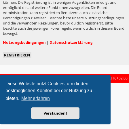
können. Die Registrierung ist in wenigen Augenblicken erledigt und
ermöglicht dir, auf weitere Funktionen zuzugreifen. Die Board-
Administration kann registrierten Benutzern auch zusätzliche
Berechtigungen zuweisen. Beachte bitte unsere Nutzungsbedingungen
und die verwandten Regelungen, bevor du dich registrierst. Bitte
beachte auch die jeweiligen Forenregeln, wenn du dich in diesem Board
bewegst.
Nutzungsbedingungen
|
Datenschutzerklärung
REGISTRIEREN
Startseite
Foren-Übersicht
Alle Zeiten sind
UTC+02:00
Diese Website nutzt Cookies, um dir den
metrolike style by
Eric Seguin
Updated for phpBB3.2 by
Ian Bradley
bestmöglichen Komfort bei der Nutzung zu
Powered by
phpBB
® Forum Software © phpBB Limited
bieten.
Mehr erfahren
Deutsche Übersetzung durch
phpBB.de
Datenschutz
|
Nutzungsbedingungen
Verstanden!