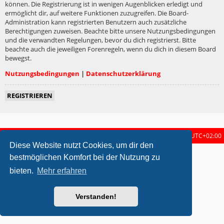
können. Die Registrierung ist in wenigen Augenblicken erledigt und
ermöglicht dir, auf weitere Funktionen zuzugreifen. Die Board-
Administration kann registrierten Benutzern auch zusätzliche
Berechtigungen zuweisen. Beachte bitte unsere Nutzungsbedingungen
und die verwandten Regelungen, bevor du dich registrierst. Bitte
beachte auch die jeweiligen Forenregeln, wenn du dich in diesem Board
bewegst.
Nutzungsbedingungen
|
Datenschutzerklärung
REGISTRIEREN
Startseite
Foren-Übersicht
Alle Zeiten sind
UTC+02:00
Diese Website nutzt Cookies, um dir den
metrolike style by
Eric Seguin
Updated for phpBB3.2 by
Ian Bradley
bestmöglichen Komfort bei der Nutzung zu
Powered by
phpBB
® Forum Software © phpBB Limited
bieten.
Mehr erfahren
Deutsche Übersetzung durch
phpBB.de
Datenschutz
|
Nutzungsbedingungen
Verstanden!