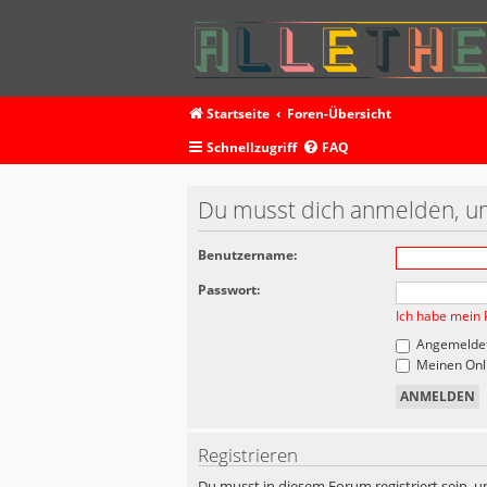
Startseite
Foren-Übersicht
Schnellzugriff
FAQ
Du musst dich anmelden, um
Benutzername:
Passwort:
Ich habe mein 
Angemeldet
Meinen Onli
Registrieren
Du musst in diesem Forum registriert sein, u