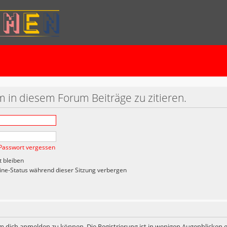
 in diesem Forum Beiträge zu zitieren.
Passwort vergessen
 bleiben
ne-Status während dieser Sitzung verbergen
m dich anmelden zu können. Die Registrierung ist in wenigen Augenblicken er