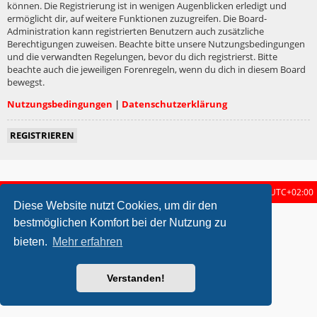
können. Die Registrierung ist in wenigen Augenblicken erledigt und
ermöglicht dir, auf weitere Funktionen zuzugreifen. Die Board-
Administration kann registrierten Benutzern auch zusätzliche
Berechtigungen zuweisen. Beachte bitte unsere Nutzungsbedingungen
und die verwandten Regelungen, bevor du dich registrierst. Bitte
beachte auch die jeweiligen Forenregeln, wenn du dich in diesem Board
bewegst.
Nutzungsbedingungen
|
Datenschutzerklärung
REGISTRIEREN
Startseite
Foren-Übersicht
Alle Zeiten sind
UTC+02:00
Diese Website nutzt Cookies, um dir den
metrolike style by
Eric Seguin
Updated for phpBB3.2 by
Ian Bradley
bestmöglichen Komfort bei der Nutzung zu
Powered by
phpBB
® Forum Software © phpBB Limited
bieten.
Mehr erfahren
Deutsche Übersetzung durch
phpBB.de
Datenschutz
|
Nutzungsbedingungen
Verstanden!