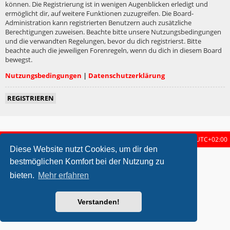
können. Die Registrierung ist in wenigen Augenblicken erledigt und
ermöglicht dir, auf weitere Funktionen zuzugreifen. Die Board-
Administration kann registrierten Benutzern auch zusätzliche
Berechtigungen zuweisen. Beachte bitte unsere Nutzungsbedingungen
und die verwandten Regelungen, bevor du dich registrierst. Bitte
beachte auch die jeweiligen Forenregeln, wenn du dich in diesem Board
bewegst.
Nutzungsbedingungen
|
Datenschutzerklärung
REGISTRIEREN
Startseite
Foren-Übersicht
Alle Zeiten sind
UTC+02:00
Diese Website nutzt Cookies, um dir den
metrolike style by
Eric Seguin
Updated for phpBB3.2 by
Ian Bradley
bestmöglichen Komfort bei der Nutzung zu
Powered by
phpBB
® Forum Software © phpBB Limited
bieten.
Mehr erfahren
Deutsche Übersetzung durch
phpBB.de
Datenschutz
|
Nutzungsbedingungen
Verstanden!