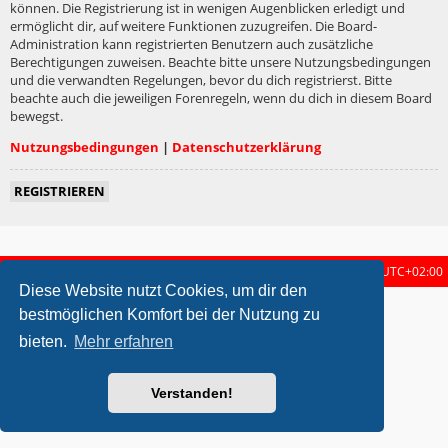
können. Die Registrierung ist in wenigen Augenblicken erledigt und
ermöglicht dir, auf weitere Funktionen zuzugreifen. Die Board-
Administration kann registrierten Benutzern auch zusätzliche
Berechtigungen zuweisen. Beachte bitte unsere Nutzungsbedingungen
und die verwandten Regelungen, bevor du dich registrierst. Bitte
beachte auch die jeweiligen Forenregeln, wenn du dich in diesem Board
bewegst.
Nutzungsbedingungen
|
Datenschutzerklärung
REGISTRIEREN
Startseite
Foren-Übersicht
Alle Zeiten sind
UTC+02:00
Diese Website nutzt Cookies, um dir den
metrolike style by
Eric Seguin
Updated for phpBB3.2 by
Ian Bradley
bestmöglichen Komfort bei der Nutzung zu
Powered by
phpBB
® Forum Software © phpBB Limited
bieten.
Mehr erfahren
Deutsche Übersetzung durch
phpBB.de
Datenschutz
|
Nutzungsbedingungen
Verstanden!