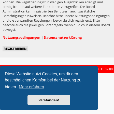
können. Die Registrierung ist in wenigen Augenblicken erledigt und
ermöglicht dir, auf weitere Funktionen zuzugreifen. Die Board-
Administration kann registrierten Benutzern auch zusätzliche
Berechtigungen zuweisen. Beachte bitte unsere Nutzungsbedingungen
und die verwandten Regelungen, bevor du dich registrierst. Bitte
beachte auch die jeweiligen Forenregeln, wenn du dich in diesem Board
bewegst.
Nutzungsbedingungen
|
Datenschutzerklärung
REGISTRIEREN
Startseite
Foren-Übersicht
Alle Zeiten sind
UTC+02:00
Diese Website nutzt Cookies, um dir den
metrolike style by
Eric Seguin
Updated for phpBB3.2 by
Ian Bradley
bestmöglichen Komfort bei der Nutzung zu
Powered by
phpBB
® Forum Software © phpBB Limited
bieten.
Mehr erfahren
Deutsche Übersetzung durch
phpBB.de
Datenschutz
|
Nutzungsbedingungen
Verstanden!