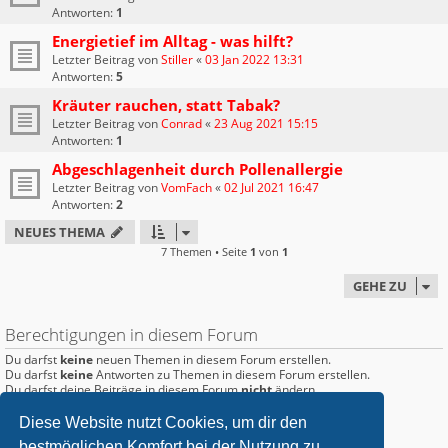
Antworten:
1
Energietief im Alltag - was hilft?
Letzter Beitrag von
Stiller
«
03 Jan 2022 13:31
Antworten:
5
Kräuter rauchen, statt Tabak?
Letzter Beitrag von
Conrad
«
23 Aug 2021 15:15
Antworten:
1
Abgeschlagenheit durch Pollenallergie
Letzter Beitrag von
VomFach
«
02 Jul 2021 16:47
Antworten:
2
NEUES THEMA
7 Themen • Seite
1
von
1
GEHE ZU
Berechtigungen in diesem Forum
Du darfst
keine
neuen Themen in diesem Forum erstellen.
Du darfst
keine
Antworten zu Themen in diesem Forum erstellen.
Du darfst deine Beiträge in diesem Forum
nicht
ändern.
Du darfst deine Beiträge in diesem Forum
nicht
löschen.
Du darfst
keine
Dateianhänge in diesem Forum erstellen.
Diese Website nutzt Cookies, um dir den
bestmöglichen Komfort bei der Nutzung zu