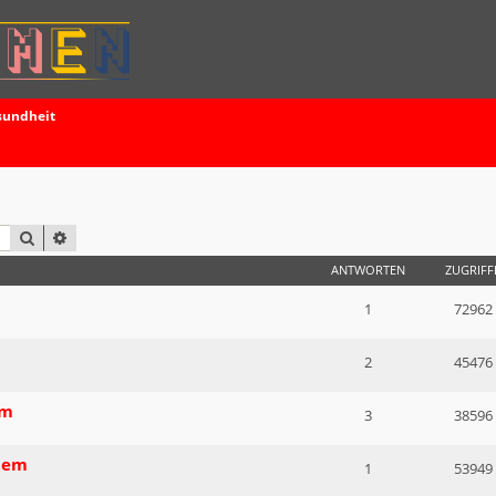
sundheit
SUCHE
ERWEITERTE SUCHE
ANTWORTEN
ZUGRIFF
1
72962
2
45476
mm
3
38596
tem
1
53949