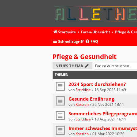
Startseite
Foren-Übersicht
Pflege & Ge
Schnellzugriff
FAQ
Pflege & Gesundheit
NEUES THEMA
THEMEN
2024 Sport durchziehen?
von
Stricklise
»
18 Sep 2023 11:49
Gesunde Ernährung
von
Karsten
»
26 Nov 2021 13:11
Sommerliches Pflegeprogra
von
Stricklise
»
18 Aug 2021 16:11
Immer schwaches Immunsys
von
Karsten
»
01 Mär 2022 10:20