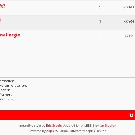
ft?
5
75493
?
1
38534
nallergie
2
36361
rstellen.
orum erstellen.
ndern.
öschen.
stellen.
metrolike style by
Eric Seguin
Updated for phpBB3.2 by
Ian Bradley
Powered by
phpBB
® Forum Software © phpBB Limited