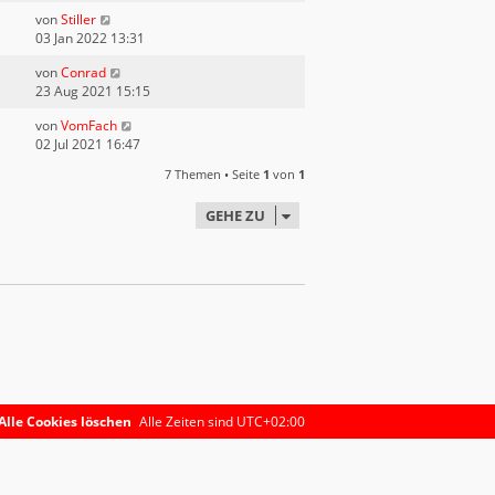
von
Stiller
03 Jan 2022 13:31
von
Conrad
23 Aug 2021 15:15
von
VomFach
02 Jul 2021 16:47
7 Themen • Seite
1
von
1
GEHE ZU
Alle Cookies löschen
Alle Zeiten sind
UTC+02:00