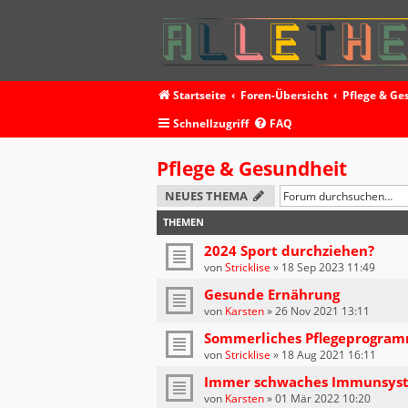
Startseite
Foren-Übersicht
Pflege & Ge
Schnellzugriff
FAQ
Pflege & Gesundheit
NEUES THEMA
THEMEN
2024 Sport durchziehen?
von
Stricklise
»
18 Sep 2023 11:49
Gesunde Ernährung
von
Karsten
»
26 Nov 2021 13:11
Sommerliches Pflegeprogra
von
Stricklise
»
18 Aug 2021 16:11
Immer schwaches Immunsys
von
Karsten
»
01 Mär 2022 10:20