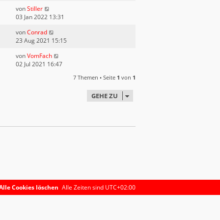
von
Stiller
03 Jan 2022 13:31
von
Conrad
23 Aug 2021 15:15
von
VomFach
02 Jul 2021 16:47
7 Themen • Seite
1
von
1
GEHE ZU
Alle Cookies löschen
Alle Zeiten sind
UTC+02:00