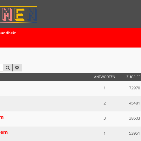
sundheit
SUCHE
ERWEITERTE SUCHE
ANTWORTEN
ZUGRIFF
1
72970
2
45481
mm
3
38603
tem
1
53951