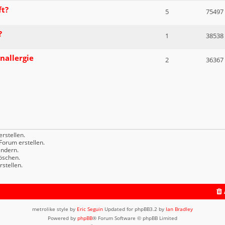
ft?
5
75497
?
1
38538
nallergie
2
36367
rstellen.
orum erstellen.
ndern.
öschen.
stellen.
metrolike style by
Eric Seguin
Updated for phpBB3.2 by
Ian Bradley
Powered by
phpBB
® Forum Software © phpBB Limited