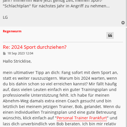
Jahr? Immerhin wäre jetzt genug Zeit, meinen Sport-
"Schlachtplan" für nächstes Jahr in Angriff zu nehmen...
LG
Regenwurm
Re: 2024 Sport durchziehen?
B
18 Sep 2023 12:04
e
i
Hallo Stricklise,
t
r
a
mein ultimativer Tipp an dich: Fang sofort mit dem Sport an,
g
statt es weiter rauszuzögern. Warum bis 2024 warten, wenn
du bis dahin schon so viel erreichen kannst? Mir fällt häufig
auf, dass vielen Leuten einfach ein guter Trainingsplan und
professionelle Unterstützung fehlt. Ich habe für meinen
Abnehm-Weg damals extra einen Coach gesucht und bin
letztlich bei meinem jetzigen Trainer, Bob, gelandet. Wenn du
einen individuellen Trainingsplan und eine gute Betreuung
wünschts, klick einfach auf "
Personal Trainer Frankfurt
" und
lass dich unverbindlich von Bob beraten. Ich bin mir relativ