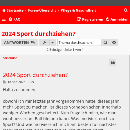
Startseite
Foren-Übersicht
Pflege & Gesundheit
FAQ
Registrieren
Anmelden
c
2024 Sport durchziehen?
SUCHE
ERWEIT
ANTWORTEN
2 Beiträge • Seite
1
von
1
Stricklise
2024 Sport durchziehen?
B
18 Sep 2023 11:49
e
i
Hallo zusammen,
t
r
a
obwohl ich mir letztes Jahr vorgenommen hatte, dieses Jahr
g
mehr Sport zu machen, ist dieses Vorhaben schon innerhalb
weniger Wochen gescheitert. Nun frage ich mich, wie man
wohl besser am Ball bleiben kann. Was motiviert euch zu
Sport? Und wie motiviere ich mich am besten für nächstes