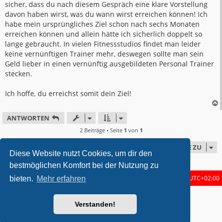
sicher, dass du nach diesem Gespräch eine klare Vorstellung
davon haben wirst, was du wann wirst erreichen können! Ich
habe mein ursprüngliches Ziel schon nach sechs Monaten
erreichen können und allein hätte ich sicherlich doppelt so
lange gebraucht. In vielen Fitnessstudios findet man leider
keine vernünftigen Trainer mehr, deswegen sollte man sein
Geld lieber in einen vernünftig ausgebildeten Personal Trainer
stecken.
Ich hoffe, du erreichst somit dein Ziel!
ANTWORTEN
2 Beiträge • Seite
1
von
1
GEHE ZU
Diese Website nutzt Cookies, um dir den
bestmöglichen Komfort bei der Nutzung zu
Startseite
Foren-Übersicht
Alle Zeiten sind
UTC+02:00
bieten.
Mehr erfahren
metrolike style by
Eric Seguin
Updated for phpBB3.2 by
Ian Bradley
Verstanden!
Powered by
phpBB
® Forum Software © phpBB Limited
Deutsche Übersetzung durch
phpBB.de
Datenschutz
|
Nutzungsbedingungen