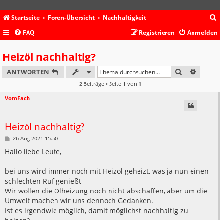
Startseite
Foren-Übersicht
Nachhaltigkeit
FAQ
Registrieren
Anmelden
c
Heizöl nachhaltig?
SUCHE
ERWEIT
ANTWORTEN
2 Beiträge • Seite
1
von
1
VomFach
Heizöl nachhaltig?
B
26 Aug 2021 15:50
e
i
Hallo liebe Leute,
t
r
a
bei uns wird immer noch mit Heizöl geheizt, was ja nun einen
g
schlechten Ruf genießt.
Wir wollen die Ölheizung noch nicht abschaffen, aber um die
Umwelt machen wir uns dennoch Gedanken.
Ist es irgendwie möglich, damit möglichst nachhaltig zu