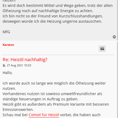
heizen?
Es wird doch bestimmt Mittel und Wege geben, trotz der alten
Ölheizung noch auf nachhaltige Energie zu achten.
Ich bin nicht so der Freund von Kurzschlusshandlungen,
deswegen würde ich die Heizung ungerne austauschen.
MfG
Karsten
Re: Heizöl nachhaltig?
B
27 Aug 2021 10:53
e
i
Hallo,
t
r
a
ich würde auch so lange wie möglich die Ölheizung weiter
g
nutzen.
Vorhandenes nutzen ist sowieso umweltfreundlicher als
ständige Neuerungen in Auftrag zu geben.
Heizöl gibt es außerdem als Premium Variante mit besseren
Emissionswerten.
Schau mal bei
Comoil für Heizöl
vorbei, die haben auch