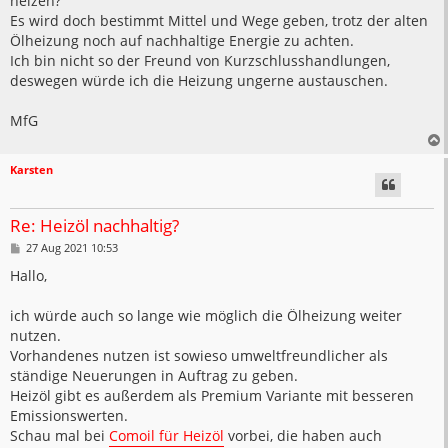
heizen?
Es wird doch bestimmt Mittel und Wege geben, trotz der alten
Ölheizung noch auf nachhaltige Energie zu achten.
Ich bin nicht so der Freund von Kurzschlusshandlungen,
deswegen würde ich die Heizung ungerne austauschen.
MfG
Karsten
Re: Heizöl nachhaltig?
B
27 Aug 2021 10:53
e
i
Hallo,
t
r
a
ich würde auch so lange wie möglich die Ölheizung weiter
g
nutzen.
Vorhandenes nutzen ist sowieso umweltfreundlicher als
ständige Neuerungen in Auftrag zu geben.
Heizöl gibt es außerdem als Premium Variante mit besseren
Emissionswerten.
Schau mal bei
Comoil für Heizöl
vorbei, die haben auch