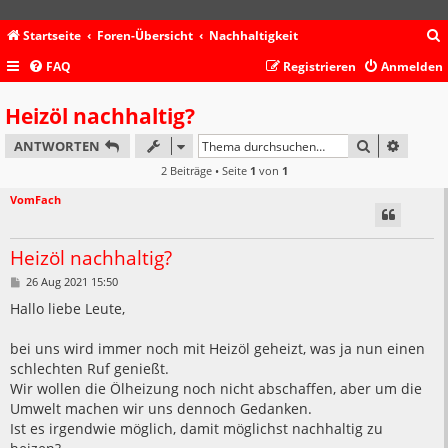
Startseite
Foren-Übersicht
Nachhaltigkeit
FAQ
Registrieren
Anmelden
c
Heizöl nachhaltig?
SUCHE
ERWEIT
ANTWORTEN
2 Beiträge • Seite
1
von
1
VomFach
Heizöl nachhaltig?
B
26 Aug 2021 15:50
e
i
Hallo liebe Leute,
t
r
a
bei uns wird immer noch mit Heizöl geheizt, was ja nun einen
g
schlechten Ruf genießt.
Wir wollen die Ölheizung noch nicht abschaffen, aber um die
Umwelt machen wir uns dennoch Gedanken.
Ist es irgendwie möglich, damit möglichst nachhaltig zu