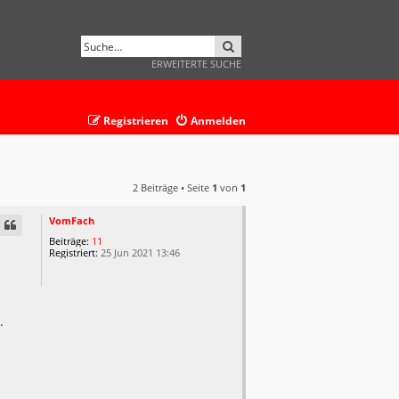
SUCHE
ERWEITERTE SUCHE
Registrieren
Anmelden
2 Beiträge • Seite
1
von
1
VomFach
Beiträge:
11
Registriert:
25 Jun 2021 13:46
.