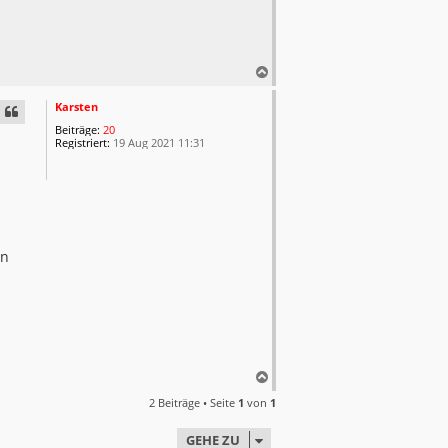
N
a
c
Karsten
h
Beiträge:
20
o
Registriert:
19 Aug 2021 11:31
b
e
n
en
N
a
2 Beiträge • Seite
1
von
1
c
h
GEHE ZU
o