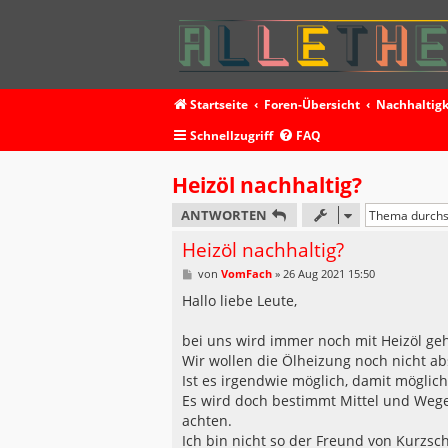
Startseite
Foren-Übersicht
Nachhaltigk
Schnellzugriff
FAQ
Heizöl nachhaltig?
ANTWORTEN
Heizöl nachhaltig?
B
von
VomFach
»
26 Aug 2021 15:50
e
i
Hallo liebe Leute,
t
r
a
bei uns wird immer noch mit Heizöl geh
g
Wir wollen die Ölheizung noch nicht 
Ist es irgendwie möglich, damit möglich
Es wird doch bestimmt Mittel und Wege 
achten.
Ich bin nicht so der Freund von Kurzs