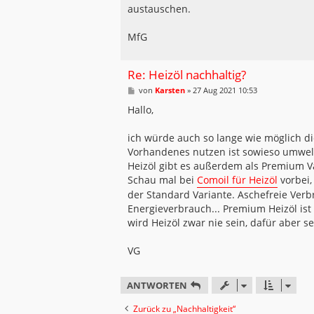
austauschen.
MfG
Re: Heizöl nachhaltig?
B
von
Karsten
»
27 Aug 2021 10:53
e
i
Hallo,
t
r
a
ich würde auch so lange wie möglich di
g
Vorhandenes nutzen ist sowieso umwelt
Heizöl gibt es außerdem als Premium V
Schau mal bei
Comoil für Heizöl
vorbei,
der Standard Variante. Aschefreie Ver
Energieverbrauch... Premium Heizöl ist
wird Heizöl zwar nie sein, dafür aber s
VG
ANTWORTEN
Zurück zu „Nachhaltigkeit“