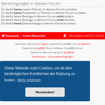
Berechtigungen in diesem Forum
Du darfst
keine
neuen Themen in diesem Forum erstellen.
Du darfst
keine
Antworten zu Themen in diesem Forum erstellen.
Du darfst deine Beiträge in diesem Forum
nicht
ändern.
Du darfst deine Beiträge in diesem Forum
nicht
löschen.
Du darfst
keine
Dateianhänge in diesem Forum erstellen.
Startseite
Foren-Übersicht
Alle Zeiten sind
UTC+02:00
metrolike style by
Eric Seguin
Updated for phpBB3.2 by
Ian Bradley
Powered by
phpBB
® Forum Software © phpBB Limited
Deutsche Übersetzung durch
phpBB.de
Datenschutz
|
Nutzungsbedingungen
Diese Website nutzt Cookies, um dir den
bestmöglichen Komfort bei der Nutzung zu
bieten.
Mehr erfahren
Verstanden!