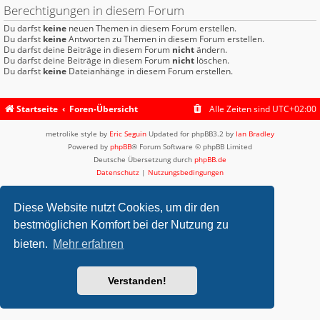
Berechtigungen in diesem Forum
Du darfst
keine
neuen Themen in diesem Forum erstellen.
Du darfst
keine
Antworten zu Themen in diesem Forum erstellen.
Du darfst deine Beiträge in diesem Forum
nicht
ändern.
Du darfst deine Beiträge in diesem Forum
nicht
löschen.
Du darfst
keine
Dateianhänge in diesem Forum erstellen.
Startseite
Foren-Übersicht
Alle Zeiten sind
UTC+02:00
metrolike style by
Eric Seguin
Updated for phpBB3.2 by
Ian Bradley
Powered by
phpBB
® Forum Software © phpBB Limited
Deutsche Übersetzung durch
phpBB.de
Datenschutz
|
Nutzungsbedingungen
Diese Website nutzt Cookies, um dir den
bestmöglichen Komfort bei der Nutzung zu
bieten.
Mehr erfahren
Verstanden!