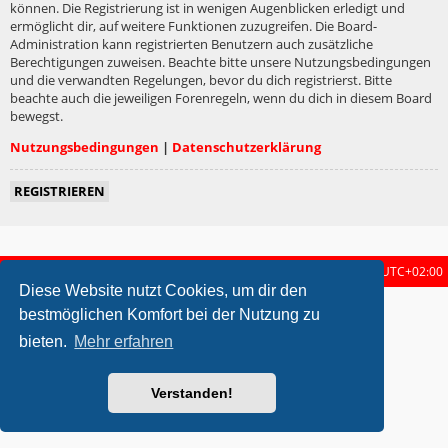
können. Die Registrierung ist in wenigen Augenblicken erledigt und
ermöglicht dir, auf weitere Funktionen zuzugreifen. Die Board-
Administration kann registrierten Benutzern auch zusätzliche
Berechtigungen zuweisen. Beachte bitte unsere Nutzungsbedingungen
und die verwandten Regelungen, bevor du dich registrierst. Bitte
beachte auch die jeweiligen Forenregeln, wenn du dich in diesem Board
bewegst.
Nutzungsbedingungen
|
Datenschutzerklärung
REGISTRIEREN
Startseite
Foren-Übersicht
Alle Zeiten sind
UTC+02:00
Diese Website nutzt Cookies, um dir den
metrolike style by
Eric Seguin
Updated for phpBB3.2 by
Ian Bradley
bestmöglichen Komfort bei der Nutzung zu
Powered by
phpBB
® Forum Software © phpBB Limited
bieten.
Mehr erfahren
Deutsche Übersetzung durch
phpBB.de
Datenschutz
|
Nutzungsbedingungen
Verstanden!