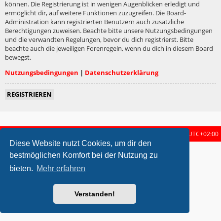
können. Die Registrierung ist in wenigen Augenblicken erledigt und
ermöglicht dir, auf weitere Funktionen zuzugreifen. Die Board-
Administration kann registrierten Benutzern auch zusätzliche
Berechtigungen zuweisen. Beachte bitte unsere Nutzungsbedingungen
und die verwandten Regelungen, bevor du dich registrierst. Bitte
beachte auch die jeweiligen Forenregeln, wenn du dich in diesem Board
bewegst.
Nutzungsbedingungen
|
Datenschutzerklärung
REGISTRIEREN
Startseite
Foren-Übersicht
Alle Zeiten sind
UTC+02:00
Diese Website nutzt Cookies, um dir den
metrolike style by
Eric Seguin
Updated for phpBB3.2 by
Ian Bradley
bestmöglichen Komfort bei der Nutzung zu
Powered by
phpBB
® Forum Software © phpBB Limited
bieten.
Mehr erfahren
Deutsche Übersetzung durch
phpBB.de
Datenschutz
|
Nutzungsbedingungen
Verstanden!