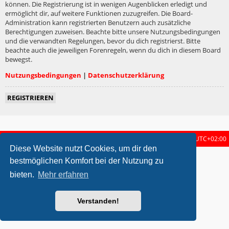
können. Die Registrierung ist in wenigen Augenblicken erledigt und
ermöglicht dir, auf weitere Funktionen zuzugreifen. Die Board-
Administration kann registrierten Benutzern auch zusätzliche
Berechtigungen zuweisen. Beachte bitte unsere Nutzungsbedingungen
und die verwandten Regelungen, bevor du dich registrierst. Bitte
beachte auch die jeweiligen Forenregeln, wenn du dich in diesem Board
bewegst.
Nutzungsbedingungen
|
Datenschutzerklärung
REGISTRIEREN
Startseite
Foren-Übersicht
Alle Zeiten sind
UTC+02:00
Diese Website nutzt Cookies, um dir den
metrolike style by
Eric Seguin
Updated for phpBB3.2 by
Ian Bradley
bestmöglichen Komfort bei der Nutzung zu
Powered by
phpBB
® Forum Software © phpBB Limited
bieten.
Mehr erfahren
Deutsche Übersetzung durch
phpBB.de
Datenschutz
|
Nutzungsbedingungen
Verstanden!