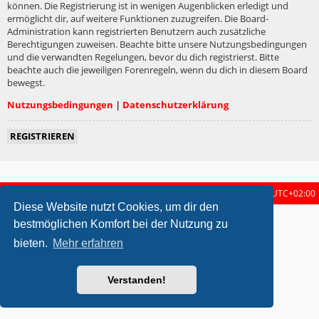
können. Die Registrierung ist in wenigen Augenblicken erledigt und
ermöglicht dir, auf weitere Funktionen zuzugreifen. Die Board-
Administration kann registrierten Benutzern auch zusätzliche
Berechtigungen zuweisen. Beachte bitte unsere Nutzungsbedingungen
und die verwandten Regelungen, bevor du dich registrierst. Bitte
beachte auch die jeweiligen Forenregeln, wenn du dich in diesem Board
bewegst.
Nutzungsbedingungen
|
Datenschutzerklärung
REGISTRIEREN
Startseite
Foren-Übersicht
Alle Zeiten sind
UTC+02:00
Diese Website nutzt Cookies, um dir den
metrolike style by
Eric Seguin
Updated for phpBB3.2 by
Ian Bradley
bestmöglichen Komfort bei der Nutzung zu
Powered by
phpBB
® Forum Software © phpBB Limited
bieten.
Mehr erfahren
Deutsche Übersetzung durch
phpBB.de
Datenschutz
|
Nutzungsbedingungen
Verstanden!