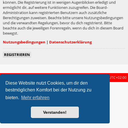
können. Die Registrierung ist in wenigen Augenblicken erledigt und
ermöglicht dir, auf weitere Funktionen zuzugreifen. Die Board-
Administration kann registrierten Benutzern auch zusätzliche
Berechtigungen zuweisen. Beachte bitte unsere Nutzungsbedingungen
und die verwandten Regelungen, bevor du dich registrierst. Bitte
beachte auch die jeweiligen Forenregeln, wenn du dich in diesem Board
bewegst.
Nutzungsbedingungen
|
Datenschutzerklärung
REGISTRIEREN
Startseite
Foren-Übersicht
Alle Zeiten sind
UTC+02:00
Diese Website nutzt Cookies, um dir den
metrolike style by
Eric Seguin
Updated for phpBB3.2 by
Ian Bradley
bestmöglichen Komfort bei der Nutzung zu
Powered by
phpBB
® Forum Software © phpBB Limited
bieten.
Mehr erfahren
Deutsche Übersetzung durch
phpBB.de
Datenschutz
|
Nutzungsbedingungen
Verstanden!