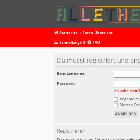
Startseite
Foren-Übersicht
Schnellzugriff
FAQ
Du musst registriert und an
Benutzername:
Passwort:
Ich habe mein 
Angemeldet
Meinen Onli
Registrieren
Du musst in diesem Forum registriert sein, u