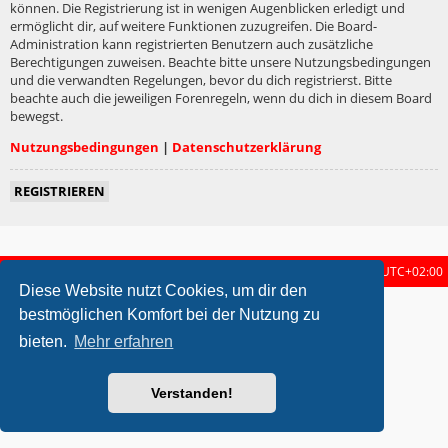
können. Die Registrierung ist in wenigen Augenblicken erledigt und
ermöglicht dir, auf weitere Funktionen zuzugreifen. Die Board-
Administration kann registrierten Benutzern auch zusätzliche
Berechtigungen zuweisen. Beachte bitte unsere Nutzungsbedingungen
und die verwandten Regelungen, bevor du dich registrierst. Bitte
beachte auch die jeweiligen Forenregeln, wenn du dich in diesem Board
bewegst.
Nutzungsbedingungen
|
Datenschutzerklärung
REGISTRIEREN
Startseite
Foren-Übersicht
Alle Zeiten sind
UTC+02:00
Diese Website nutzt Cookies, um dir den
metrolike style by
Eric Seguin
Updated for phpBB3.2 by
Ian Bradley
bestmöglichen Komfort bei der Nutzung zu
Powered by
phpBB
® Forum Software © phpBB Limited
bieten.
Mehr erfahren
Deutsche Übersetzung durch
phpBB.de
Datenschutz
|
Nutzungsbedingungen
Verstanden!