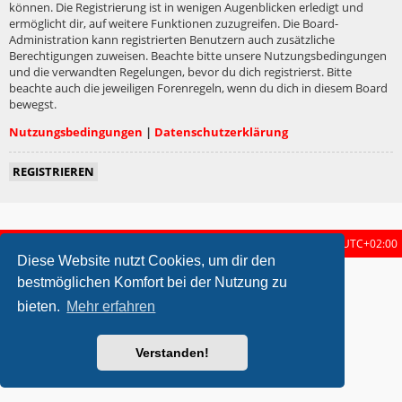
können. Die Registrierung ist in wenigen Augenblicken erledigt und
ermöglicht dir, auf weitere Funktionen zuzugreifen. Die Board-
Administration kann registrierten Benutzern auch zusätzliche
Berechtigungen zuweisen. Beachte bitte unsere Nutzungsbedingungen
und die verwandten Regelungen, bevor du dich registrierst. Bitte
beachte auch die jeweiligen Forenregeln, wenn du dich in diesem Board
bewegst.
Nutzungsbedingungen
|
Datenschutzerklärung
REGISTRIEREN
Startseite
Foren-Übersicht
Alle Zeiten sind
UTC+02:00
Diese Website nutzt Cookies, um dir den
metrolike style by
Eric Seguin
Updated for phpBB3.2 by
Ian Bradley
bestmöglichen Komfort bei der Nutzung zu
Powered by
phpBB
® Forum Software © phpBB Limited
bieten.
Mehr erfahren
Deutsche Übersetzung durch
phpBB.de
Datenschutz
|
Nutzungsbedingungen
Verstanden!