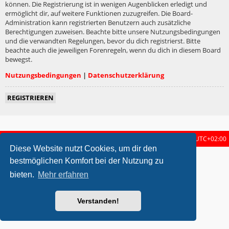
können. Die Registrierung ist in wenigen Augenblicken erledigt und
ermöglicht dir, auf weitere Funktionen zuzugreifen. Die Board-
Administration kann registrierten Benutzern auch zusätzliche
Berechtigungen zuweisen. Beachte bitte unsere Nutzungsbedingungen
und die verwandten Regelungen, bevor du dich registrierst. Bitte
beachte auch die jeweiligen Forenregeln, wenn du dich in diesem Board
bewegst.
Nutzungsbedingungen
|
Datenschutzerklärung
REGISTRIEREN
Startseite
Foren-Übersicht
Alle Zeiten sind
UTC+02:00
Diese Website nutzt Cookies, um dir den
metrolike style by
Eric Seguin
Updated for phpBB3.2 by
Ian Bradley
bestmöglichen Komfort bei der Nutzung zu
Powered by
phpBB
® Forum Software © phpBB Limited
bieten.
Mehr erfahren
Deutsche Übersetzung durch
phpBB.de
Datenschutz
|
Nutzungsbedingungen
Verstanden!