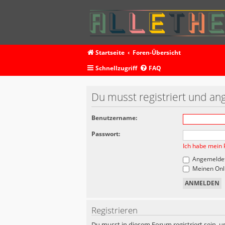
Startseite
Foren-Übersicht
Schnellzugriff
FAQ
Du musst registriert und an
Benutzername:
Passwort:
Ich habe mein 
Angemeldet
Meinen Onli
Registrieren
Du musst in diesem Forum registriert sein, u