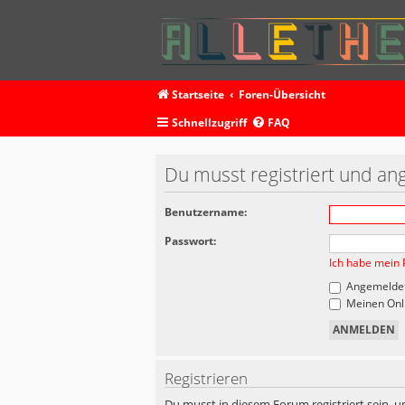
Startseite
Foren-Übersicht
Schnellzugriff
FAQ
Du musst registriert und an
Benutzername:
Passwort:
Ich habe mein 
Angemeldet
Meinen Onli
Registrieren
Du musst in diesem Forum registriert sein, u