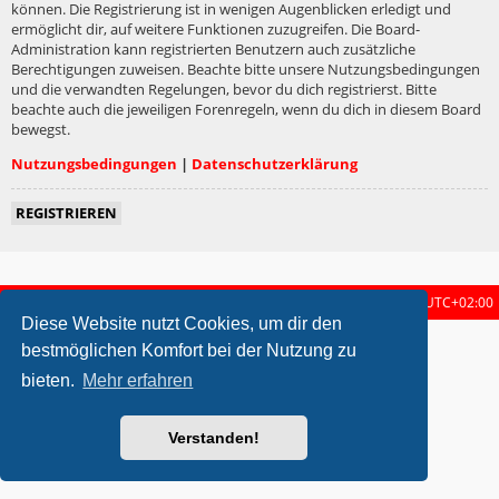
können. Die Registrierung ist in wenigen Augenblicken erledigt und
ermöglicht dir, auf weitere Funktionen zuzugreifen. Die Board-
Administration kann registrierten Benutzern auch zusätzliche
Berechtigungen zuweisen. Beachte bitte unsere Nutzungsbedingungen
und die verwandten Regelungen, bevor du dich registrierst. Bitte
beachte auch die jeweiligen Forenregeln, wenn du dich in diesem Board
bewegst.
Nutzungsbedingungen
|
Datenschutzerklärung
REGISTRIEREN
Startseite
Foren-Übersicht
Alle Zeiten sind
UTC+02:00
Diese Website nutzt Cookies, um dir den
metrolike style by
Eric Seguin
Updated for phpBB3.2 by
Ian Bradley
bestmöglichen Komfort bei der Nutzung zu
Powered by
phpBB
® Forum Software © phpBB Limited
bieten.
Mehr erfahren
Deutsche Übersetzung durch
phpBB.de
Datenschutz
|
Nutzungsbedingungen
Verstanden!