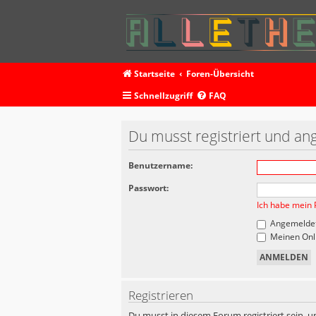
Startseite
Foren-Übersicht
Schnellzugriff
FAQ
Du musst registriert und an
Benutzername:
Passwort:
Ich habe mein 
Angemeldet
Meinen Onli
Registrieren
Du musst in diesem Forum registriert sein, u