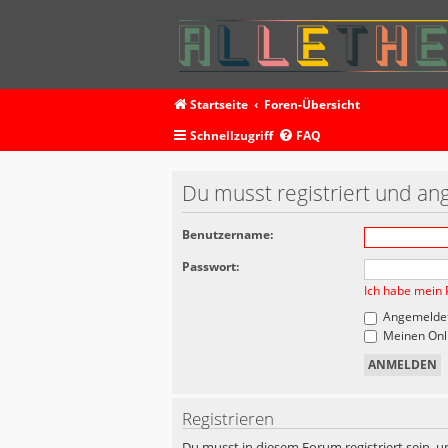
Startseite
Foren-Übersicht
Schnellzugriff
FAQ
Du musst registriert und an
Benutzername:
Passwort:
Ich habe mein 
Angemeldet
Meinen Onli
Registrieren
Du musst in diesem Forum registriert sein, u