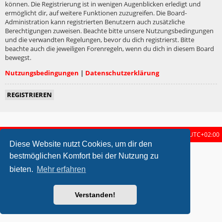
können. Die Registrierung ist in wenigen Augenblicken erledigt und
ermöglicht dir, auf weitere Funktionen zuzugreifen. Die Board-
Administration kann registrierten Benutzern auch zusätzliche
Berechtigungen zuweisen. Beachte bitte unsere Nutzungsbedingungen
und die verwandten Regelungen, bevor du dich registrierst. Bitte
beachte auch die jeweiligen Forenregeln, wenn du dich in diesem Board
bewegst.
Nutzungsbedingungen
|
Datenschutzerklärung
REGISTRIEREN
Startseite
Foren-Übersicht
Alle Zeiten sind
UTC+02:00
Diese Website nutzt Cookies, um dir den
metrolike style by
Eric Seguin
Updated for phpBB3.2 by
Ian Bradley
bestmöglichen Komfort bei der Nutzung zu
Powered by
phpBB
® Forum Software © phpBB Limited
bieten.
Mehr erfahren
Deutsche Übersetzung durch
phpBB.de
Datenschutz
|
Nutzungsbedingungen
Verstanden!