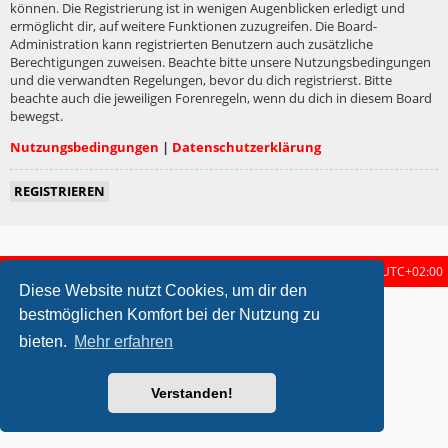
können. Die Registrierung ist in wenigen Augenblicken erledigt und
ermöglicht dir, auf weitere Funktionen zuzugreifen. Die Board-
Administration kann registrierten Benutzern auch zusätzliche
Berechtigungen zuweisen. Beachte bitte unsere Nutzungsbedingungen
und die verwandten Regelungen, bevor du dich registrierst. Bitte
beachte auch die jeweiligen Forenregeln, wenn du dich in diesem Board
bewegst.
Nutzungsbedingungen
|
Datenschutzerklärung
REGISTRIEREN
Startseite
Foren-Übersicht
Alle Zeiten sind
UTC+02:00
Diese Website nutzt Cookies, um dir den
metrolike style by
Eric Seguin
Updated for phpBB3.2 by
Ian Bradley
bestmöglichen Komfort bei der Nutzung zu
Powered by
phpBB
® Forum Software © phpBB Limited
bieten.
Mehr erfahren
Deutsche Übersetzung durch
phpBB.de
Datenschutz
|
Nutzungsbedingungen
Verstanden!