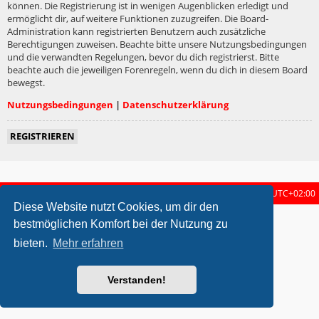
können. Die Registrierung ist in wenigen Augenblicken erledigt und
ermöglicht dir, auf weitere Funktionen zuzugreifen. Die Board-
Administration kann registrierten Benutzern auch zusätzliche
Berechtigungen zuweisen. Beachte bitte unsere Nutzungsbedingungen
und die verwandten Regelungen, bevor du dich registrierst. Bitte
beachte auch die jeweiligen Forenregeln, wenn du dich in diesem Board
bewegst.
Nutzungsbedingungen
|
Datenschutzerklärung
REGISTRIEREN
Startseite
Foren-Übersicht
Alle Zeiten sind
UTC+02:00
Diese Website nutzt Cookies, um dir den
metrolike style by
Eric Seguin
Updated for phpBB3.2 by
Ian Bradley
bestmöglichen Komfort bei der Nutzung zu
Powered by
phpBB
® Forum Software © phpBB Limited
bieten.
Mehr erfahren
Deutsche Übersetzung durch
phpBB.de
Datenschutz
|
Nutzungsbedingungen
Verstanden!