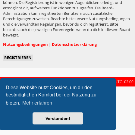
können. Die Registrierung ist in wenigen Augenblicken erledigt und
ermöglicht dir, auf weitere Funktionen zuzugreifen. Die Board-
Administration kann registrierten Benutzern auch zusätzliche
Berechtigungen zuweisen. Beachte bitte unsere Nutzungsbedingungen
und die verwandten Regelungen, bevor du dich registrierst. Bitte
beachte auch die jeweiligen Forenregeln, wenn du dich in diesem Board
bewegst.
Nutzungsbedingungen
|
Datenschutzerklärung
REGISTRIEREN
Startseite
Foren-Übersicht
Alle Zeiten sind
UTC+02:00
Diese Website nutzt Cookies, um dir den
metrolike style by
Eric Seguin
Updated for phpBB3.2 by
Ian Bradley
bestmöglichen Komfort bei der Nutzung zu
Powered by
phpBB
® Forum Software © phpBB Limited
bieten.
Mehr erfahren
Deutsche Übersetzung durch
phpBB.de
Datenschutz
|
Nutzungsbedingungen
Verstanden!