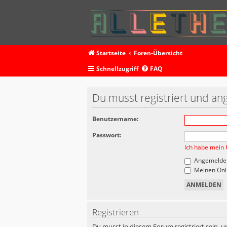
Startseite
Foren-Übersicht
Schnellzugriff
FAQ
Du musst registriert und an
Benutzername:
Passwort:
Ich habe mein 
Angemeldet
Meinen Onli
Registrieren
Du musst in diesem Forum registriert sein, u