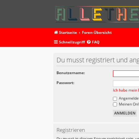
Startseite
Foren-Übersicht
Schnellzugriff
FAQ
Du musst registriert und an
Benutzername:
Passwort:
Ich habe mein 
Angemeldet
Meinen Onli
Registrieren
Du musst in diesem Forum registriert sein, u