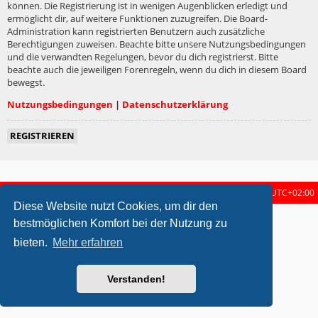
können. Die Registrierung ist in wenigen Augenblicken erledigt und
ermöglicht dir, auf weitere Funktionen zuzugreifen. Die Board-
Administration kann registrierten Benutzern auch zusätzliche
Berechtigungen zuweisen. Beachte bitte unsere Nutzungsbedingungen
und die verwandten Regelungen, bevor du dich registrierst. Bitte
beachte auch die jeweiligen Forenregeln, wenn du dich in diesem Board
bewegst.
Nutzungsbedingungen
|
Datenschutzerklärung
REGISTRIEREN
Startseite
Foren-Übersicht
Alle Zeiten sind
UTC+02:00
Diese Website nutzt Cookies, um dir den
metrolike style by
Eric Seguin
Updated for phpBB3.2 by
Ian Bradley
bestmöglichen Komfort bei der Nutzung zu
Powered by
phpBB
® Forum Software © phpBB Limited
bieten.
Mehr erfahren
Deutsche Übersetzung durch
phpBB.de
Datenschutz
|
Nutzungsbedingungen
Verstanden!