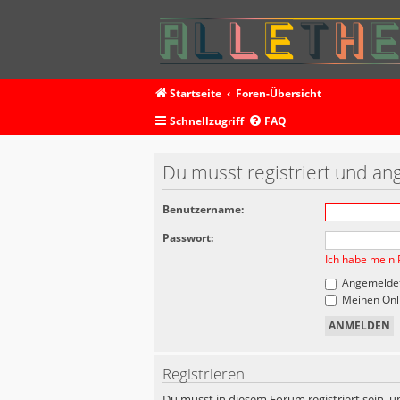
Startseite
Foren-Übersicht
Schnellzugriff
FAQ
Du musst registriert und an
Benutzername:
Passwort:
Ich habe mein 
Angemeldet
Meinen Onli
Registrieren
Du musst in diesem Forum registriert sein, u