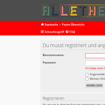
Startseite
Foren-Übersicht
Schnellzugriff
FAQ
Du musst registriert und an
Benutzername:
Passwort:
Ich habe mein 
Angemeldet
Meinen Onli
Registrieren
Du musst in diesem Forum registriert sein, u