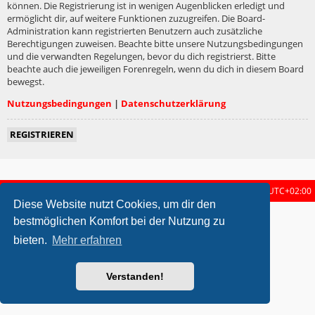
können. Die Registrierung ist in wenigen Augenblicken erledigt und
ermöglicht dir, auf weitere Funktionen zuzugreifen. Die Board-
Administration kann registrierten Benutzern auch zusätzliche
Berechtigungen zuweisen. Beachte bitte unsere Nutzungsbedingungen
und die verwandten Regelungen, bevor du dich registrierst. Bitte
beachte auch die jeweiligen Forenregeln, wenn du dich in diesem Board
bewegst.
Nutzungsbedingungen
|
Datenschutzerklärung
REGISTRIEREN
Startseite
Foren-Übersicht
Alle Zeiten sind
UTC+02:00
Diese Website nutzt Cookies, um dir den
metrolike style by
Eric Seguin
Updated for phpBB3.2 by
Ian Bradley
bestmöglichen Komfort bei der Nutzung zu
Powered by
phpBB
® Forum Software © phpBB Limited
bieten.
Mehr erfahren
Deutsche Übersetzung durch
phpBB.de
Datenschutz
|
Nutzungsbedingungen
Verstanden!