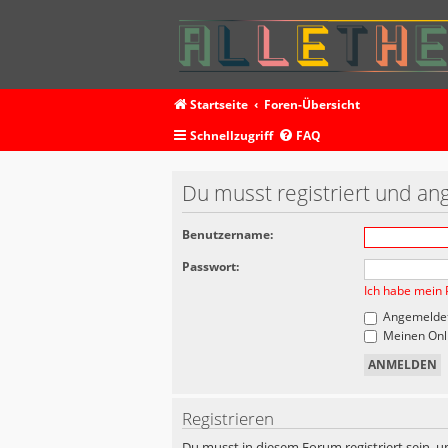
Startseite
Foren-Übersicht
Schnellzugriff
FAQ
Du musst registriert und an
Benutzername:
Passwort:
Ich habe mein 
Angemeldet
Meinen Onli
Registrieren
Du musst in diesem Forum registriert sein, u